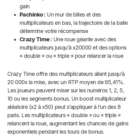
gain
Pachinko :
Un mur de billes et des
multiplicateurs en bas, la trajectoire de la balle
détermine votre récompense
Crazy Time :
Une roue géante avec des
multiplicateurs jusqu’à x20000 et des options
« double » ou « triple » pour relancer la roue
Crazy Time offre des multiplicateurs allant jusqu’à
20 000x la mise, avec un RTP moyen de 95,41%.
Les joueurs peuvent miser sur les numéros 1, 2, 5,
10 ou les segments bonus. Un boost multiplicateur
aléatoire (x2 à x50) peut s’appliquer à l’un des 8
paris. Les multiplicateurs « double » ou « triple »
relancent la roue, augmentant les chances de gains
exponentiels pendant les tours de bonus.