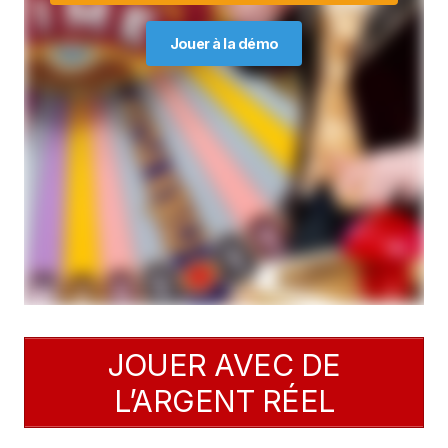
Jouer à la démo
JOUER AVEC DE
L’ARGENT RÉEL