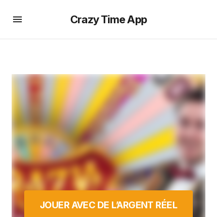
Crazy Time App
JOUER AVEC DE L’ARGENT RÉEL